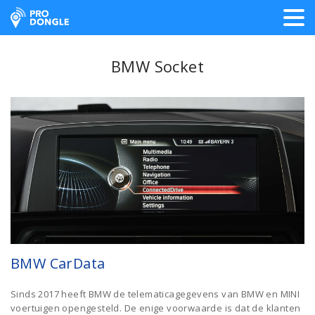
ProDongle Track & Trace
BMW Socket
BMW CarData
Sinds 2017 heeft BMW de telematicagegevens van BMW en MINI
voertuigen opengesteld. De enige voorwaarde is dat de klanten