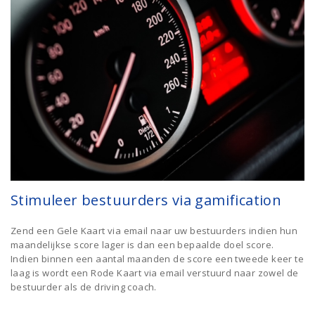
Stimuleer bestuurders via gamification
Zend een Gele Kaart via email naar uw bestuurders indien hun
maandelijkse score lager is dan een bepaalde doel score.
Indien binnen een aantal maanden de score een tweede keer te
laag is wordt een Rode Kaart via email verstuurd naar zowel de
bestuurder als de driving coach.