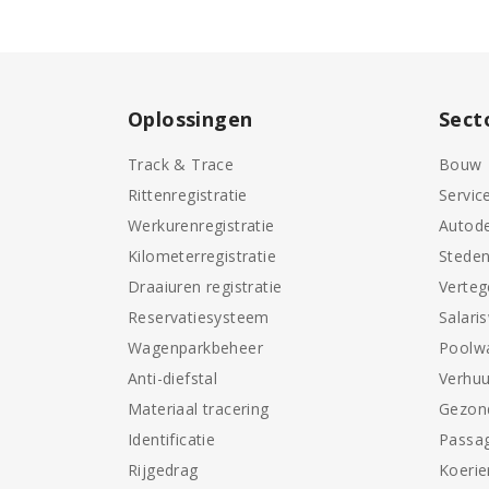
Oplossingen
Sect
Track & Trace
Bouw
Rittenregistratie
Servic
Werkurenregistratie
Autode
Kilometerregistratie
Stede
Draaiuren registratie
Verte
Reservatiesysteem
Salari
Wagenparkbeheer
Poolw
Anti-diefstal
Verhuu
Materiaal tracering
Gezon
Identificatie
Passag
Rijgedrag
Koerie