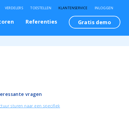
VERDELERS
TOESTELLEN
KLANTENSERVICE
INLOGGEN
toren
Referenties
Gratis demo
teressante vragen
tuur sturen naar een specifiek