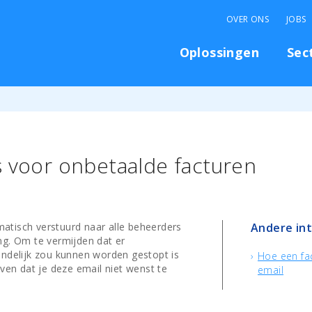
OVER ONS
JOBS
Oplossingen
Sec
s voor onbetaalde facturen
atisch verstuurd naar alle beheerders
Andere in
ng. Om te vermijden dat er
indelijk zou kunnen worden gestopt is
Hoe een fac
ven dat je deze email niet wenst te
email