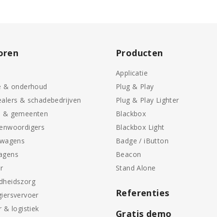
oren
Producten
Applicatie
e & onderhoud
Plug & Play
alers & schadebedrijven
Plug & Play Lighter
n & gemeenten
Blackbox
genwoordigers
Blackbox Light
swagens
Badge / iButton
agens
Beacon
r
Stand Alone
dheidszorg
Referenties
iersvervoer
r & logistiek
Gratis demo