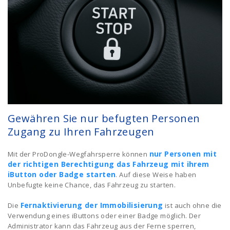
Gewähren Sie nur befugten Personen
Zugang zu Ihren Fahrzeugen
nur Personen mit
Mit der ProDongle-Wegfahrsperre können
der richtigen Berechtigung das Fahrzeug mit ihrem
iButton oder Badge starten
. Auf diese Weise haben
Unbefugte keine Chance, das Fahrzeug zu starten.
Fernaktivierung der Immobilisierung
Die
ist auch ohne die
Verwendung eines iButtons oder einer Badge möglich. Der
Administrator kann das Fahrzeug aus der Ferne sperren,